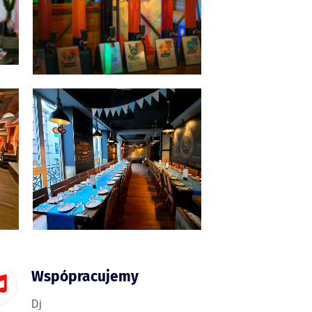
Wspópracujemy
Dj