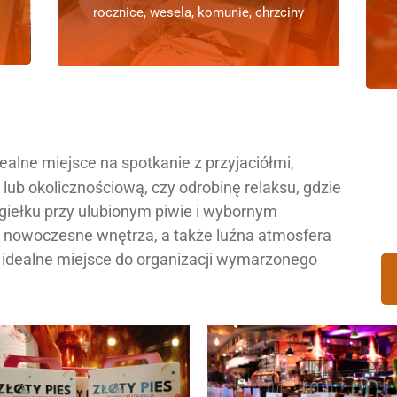
rocznice, wesela, komunie, chrzciny
idealne miejsce na spotkanie z przyjaciółmi,
lub okolicznościową, czy odrobinę relaksu, gdzie
iełku przy ulubionym piwie i wybornym
a, nowoczesne wnętrza, a także luźna atmosfera
ą idealne miejsce do organizacji wymarzonego