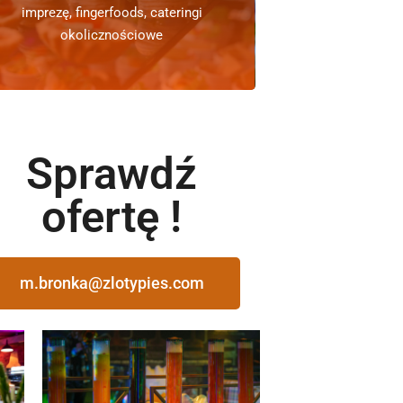
imprezę, fingerfoods, cateringi
okolicznościowe
Sprawdź
ofertę !
m.bronka@zlotypies.com