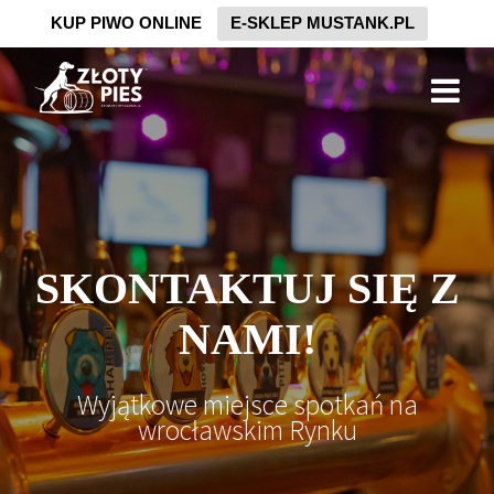
KUP PIWO ONLINE
E-SKLEP MUSTANK.PL
SKONTAKTUJ SIĘ Z
NAMI!
Wyjątkowe miejsce spotkań na
wrocławskim Rynku