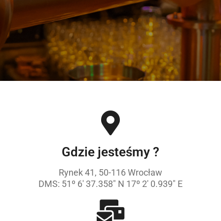
Gdzie jesteśmy ?
Rynek 41, 50-116 Wrocław
DMS: 51º 6' 37.358" N 17º 2' 0.939" E